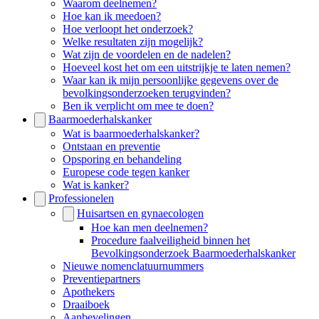
Waarom deelnemen?
baarmoederhals
Hoe kan ik meedoen?
kanker
Hoe verloopt het onderzoek?
Welke resultaten zijn mogelijk?
Wat zijn de voordelen en de nadelen?
Hoeveel kost het om een uitstrijkje te laten nemen?
Waar kan ik mijn persoonlijke gegevens over de
bevolkingsonderzoeken terugvinden?
Ben ik verplicht om mee te doen?
Baarmoederhalskanker
Wat is baarmoederhalskanker?
Ontstaan en preventie
Opsporing en behandeling
Europese code tegen kanker
Wat is kanker?
Professionelen
Huisartsen en gynaecologen
Hoe kan men deelnemen?
Procedure faalveiligheid binnen het
Bevolkingsonderzoek Baarmoederhalskanker
Nieuwe nomenclatuurnummers
Preventiepartners
Apothekers
Draaiboek
Aanbevelingen