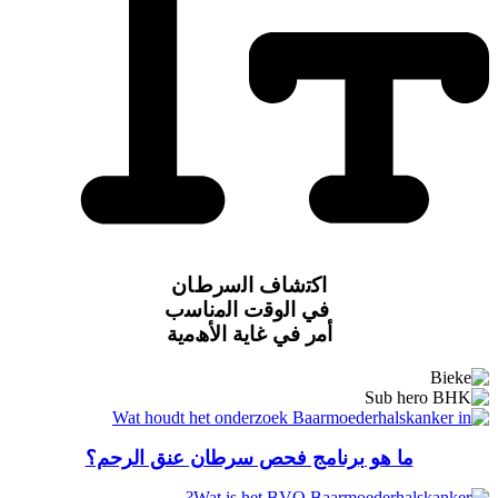
اﻛﺗﺷﺎف اﻟﺳرطﺎن
ﻓﻲ اﻟوﻗت اﻟﻣﻧﺎﺳب
أﻣر ﻓﻲ ﻏﺎﯾﺔ اﻷھﻣﯾﺔ
ما هو برنامج فحص سرطان عنق الرحم؟